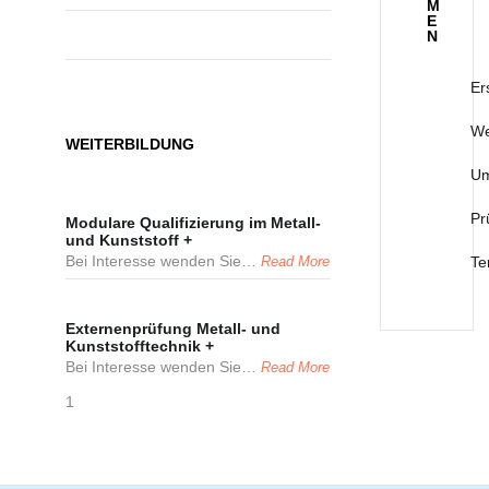
M
E
N
Er
We
WEITERBILDUNG
Um
Pr
Modulare Qualifizierung im Metall-
und Kunststoff
+
Bei Interesse wenden Sie
…
Read More
Te
Externenprüfung Metall- und
Kunststofftechnik
+
Bei Interesse wenden Sie
…
Read More
1